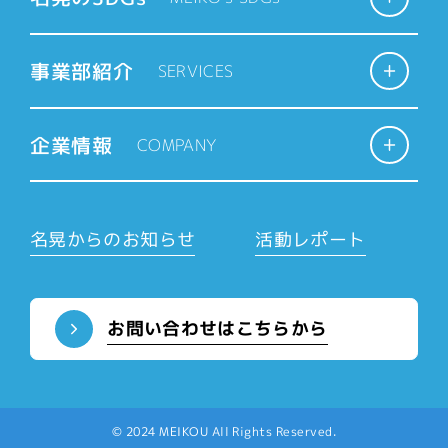
作成及び利用のため
当社サービスに関する規約等の変
事業部紹介
SERVICES
更の通知のため
4.個人情報の第三者提供
企業情報
COMPANY
当社は、以下の場合を除いて、取得
した個人情報を利用者の同意を得ず
に第三者に提供することはいたしま
名晃からのお知らせ
活動レポート
せん。
公衆衛生の向上または児童の健全
な育成の推進のために特に必要があ
お問い合わせはこちらから
る場合であって、利用者本人の承諾
を得ることが困難である場合
国の機関若しくは地方公共団体ま
たはその委託を受けた者が法令の定
© 2024 MEIKOU All Rights Reserved.