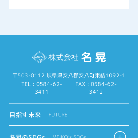
3.個人情報を収集・利用する目的
当社サービスの提供・運営のため
お問い合わせに対する回答・連絡
のため
個人を特定できない範囲において
の当社サービスに関する統計情報の
作成及び利用のため
〒503-0112
岐阜県安八郡安八町東結1092-1
当社サービスに関する規約等の変
TEL : 0584-62-
FAX : 0584-62-
更の通知のため
3411
3412
当社サービスの提供・運営のため
お問い合わせに対する回答・連絡
目指す未来
FUTURE
のため
個人を特定できない範囲において
の当社サービスに関する統計情報の
名晃のSDGs
MEIKO’s SDGs